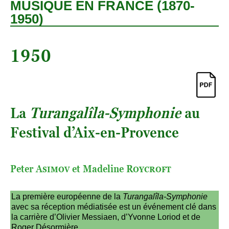
a
MUSIQUE EN FRANCE (1870-
u
1950)
c
o
n
1950
t
e
n
u
La
Turangalîla-Symphonie
au
Festival d’Aix-en-Provence
Peter
Asimov
et Madeline
Roycroft
La première européenne de la
Turangalîla-Symphonie
avec sa réception médiatisée est un événement clé dans
la carrière d’Olivier Messiaen, d’Yvonne Loriod et de
Roger Désormière.