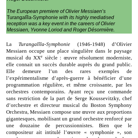
The European premiere of Olivier Messiaen’s
Turangalîla-Symphonie
with its highly mediatised
reception was a key event in the careers of Olivier
Messiaen, Yvonne Loriod and Roger Désormière.
La
Turangalîla-Symphonie
(1946-1948) d’Olivier
Messiaen occupe une place singulière dans le paysage
e
musical du XX
siècle : œuvre résolument moderniste,
elle connait un succès durable auprès du grand public.
Elle demeure l’un des rares exemples de
l’expérimentalisme d’après-guerre à bénéficier d’une
programmation régulière, et même croissante, par les
orchestres contemporains. Ayant reçu une commande
sans restriction de la part de Serge Koussevitzky, chef
d’orchestre et directeur musical du Boston Symphony
Orchestra, Messiaen compose une œuvre aux proportions
gigantesques, mobilisant un grand orchestre renforcé par
une douzaine de percussionnistes. Bien que le
compositeur ait intitulé l’œuvre « symphonie », son