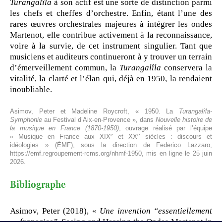
Turangalîla
à son actif est une sorte de distinction parmi
les chefs et cheffes d’orchestre. Enfin, étant l’une des
rares œuvres orchestrales majeures à intégrer les ondes
Martenot, elle contribue activement à la reconnaissance,
voire à la survie, de cet instrument singulier. Tant que
musiciens et auditeurs continueront à y trouver un terrain
d’émerveillement commun, la
Turangalîla
conservera la
vitalité, la clarté et l’élan qui, déjà en 1950, la rendaient
inoubliable.
Asimov, Peter et Madeline Roycroft, « 1950. La
Turangalîla-
Symphonie
au Festival d’Aix-en-Provence », dans
Nouvelle histoire de
la musique en France (1870-1950)
, ouvrage réalisé par l’équipe
e
e
« Musique en France aux XIX
et XX
siècles : discours et
idéologies » (ÉMF), sous la direction de Federico Lazzaro,
https://emf.regroupement-rcms.org/nhmf-1950, mis en ligne le 25 juin
2026.
Bibliographe
Asimov, Peter (2018), «
Une invention “essentiellement
française”
. Seeing and Hearing the Ondes Martenot in