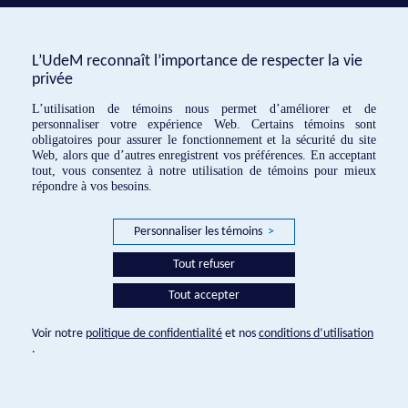
o
1937 »,
Musique – Images – Instruments
, n
17,
p. 106-126.
L’UdeM reconnaît l’importance de respecter la vie
privée
Asimov, Peter (2023), « Yvonne Loriod, Ultramodernist.
Preliminary Glimpses of a Compositional Legacy »,
L’utilisation de témoins nous permet d’améliorer et de
dans Mariateresa Storino et Susan Wollenberg (dir.),
personnaliser votre expérience Web. Certains témoins sont
obligatoires pour assurer le fonctionnement et la sécurité du site
Women Composers in New Perspectives, 1800-1950.
Web, alors que d’autres enregistrent vos préférences. En acceptant
Genres, Contexts and Repertoires
, Turnhout, Brepols,
tout, vous consentez à notre utilisation de témoins pour mieux
p. 265-290.
répondre à vos besoins.
Asimov, Peter (dir.) (2024), « Yvonne Loriod. Trajectoires
Personnaliser les témoins
>
d’une carrière pianistique à l’apogée du
modernisme »,
Dezède
,
dezede.org/dossiers/id/512/
,
Tout refuser
consulté le 17 décembre 2025.
Tout accepter
Baeck, Erik (2017), « André Cluytens et les
Trois Tâla
Voir notre
politique de confidentialité
et nos
conditions d’utilisation
d’Olivier Messiaen »,
Revue belge de musicologie
,
.
vol. 71, p. 153-79.
Balmer, Yves, Thomas Lacôte et Christopher Brent