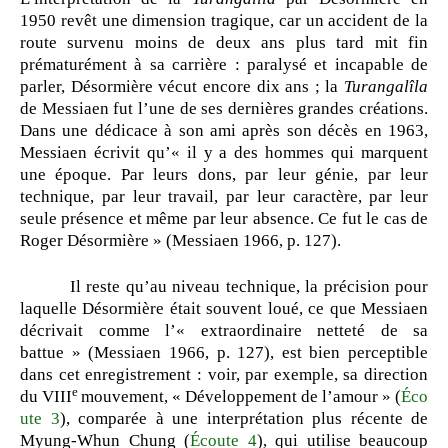
1950 revêt une dimension tragique, car un accident de la
route survenu moins de deux ans plus tard mit fin
prématurément à sa carrière : paralysé et incapable de
parler, Désormière vécut encore dix ans ; la
Turangalîla
de Messiaen fut l’une de ses dernières grandes créations.
Dans une dédicace à son ami après son décès en 1963,
Messiaen écrivit qu’« il y a des hommes qui marquent
une époque. Par leurs dons, par leur génie, par leur
technique, par leur travail, par leur caractère, par leur
seule présence et même par leur absence. Ce fut le cas de
Roger Désormière » (Messiaen 1966, p. 127).
Il reste qu’au niveau technique, la précision pour
laquelle Désormière était souvent loué, ce que Messiaen
décrivait comme l’« extraordinaire netteté de sa
battue » (Messiaen 1966, p. 127), est bien perceptible
dans cet enregistrement : voir, par exemple, sa direction
e
du VIII
mouvement, « Développement de l’amour » (
Éco
ute 3
), comparée à une interprétation plus récente de
Myung-Whun Chung (
Écoute 4
), qui utilise beaucoup