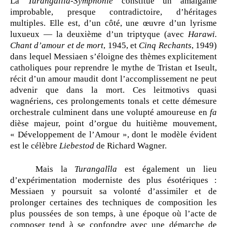
La
Turangalîla-Symphonie
constitue un amalgame
improbable, presque contradictoire, d’héritages
multiples. Elle est, d’un côté, une œuvre d’un lyrisme
luxueux — la deuxième d’un triptyque (avec
Harawi.
Chant d’amour et de mort
, 1945, et
Cinq Rechants
, 1949)
dans lequel Messiaen s’éloigne des thèmes explicitement
catholiques pour reprendre le mythe de Tristan et Iseult,
récit d’un amour maudit dont l’accomplissement ne peut
advenir que dans la mort. Ces leitmotivs quasi
wagnériens, ces prolongements tonals et cette démesure
orchestrale culminent dans une volupté amoureuse en
fa
dièse majeur, point d’orgue du huitième mouvement,
« Développement de l’Amour », dont le modèle évident
est le célèbre
Liebestod
de Richard Wagner.
Mais la
Turangalîla
est également un lieu
d’expérimentation moderniste des plus ésotériques :
Messiaen y poursuit sa volonté d’assimiler et de
prolonger certaines des techniques de composition les
plus poussées de son temps, à une époque où l’acte de
composer tend à se confondre avec une démarche de