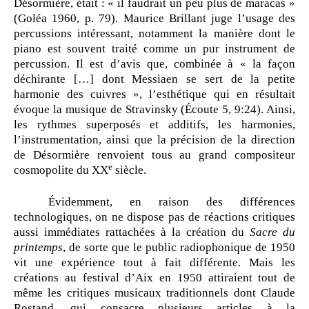
Désormière, était : « il faudrait un peu plus de maracas »
(Goléa 1960, p. 79). Maurice Brillant juge l’usage des
percussions intéressant, notamment la manière dont le
piano est souvent traité comme un pur instrument de
percussion. Il est d’avis que, combinée à « la façon
déchirante […] dont Messiaen se sert de la petite
harmonie des cuivres », l’esthétique qui en résultait
évoque la musique de Stravinsky (Écoute 5, 9:24). Ainsi,
les rythmes superposés et additifs, les harmonies,
l’instrumentation, ainsi que la précision de la direction
de Désormière renvoient tous au grand compositeur
e
cosmopolite du XX
siècle.
Évidemment, en raison des différences
technologiques, on ne dispose pas de réactions critiques
aussi immédiates rattachées à la création du
Sacre du
printemps
, de sorte que le public radiophonique de 1950
vit une expérience tout à fait différente. Mais les
créations au festival d’Aix en 1950 attiraient tout de
même les critiques musicaux traditionnels dont Claude
Rostand, qui consacre plusieurs articles à la