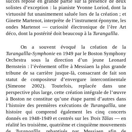
succès repose en grande partie sur la présence de deux
solistes d’exception : la pianiste Yvonne Loriod, dont la
virtuosité fut unanimement saluée lors de la création ; et
Ginette Martenot, interprète de l’instrument éponyme, les
ondes Martenot — curiosité électronique de l’ère Art
déco, dont la postérité doit beaucoup à la
Turangalîla
.
On a souvent évoqué la création de la
Turangalîla-Symphonie
en 1949 par le Boston Symphony
Orchestra sous la direction d’un jeune Leonard
Bernstein : l’événement offre à Messiaen la plus grande
tribune de sa carrière jusque-là, consacrant de fait son
statut de compositeur d’envergure intercontinentale
(Simeone 2002). Toutefois, replacée dans une
perspective plus large, cette création intégrale de l’œuvre
à Boston ne constitue qu’une étape parmi d’autres dans
l’histoire des premières exécutions de
Turangalîla
, une
histoire qui comprend également les cinq concerts
donnés en 1948-1949 et centrés sur les
Trois Tâlas
— en
réalité les troisième, quatrième et cinquième mouvements
de
Turangalîla
, rebaptisés par Messiaen afin de