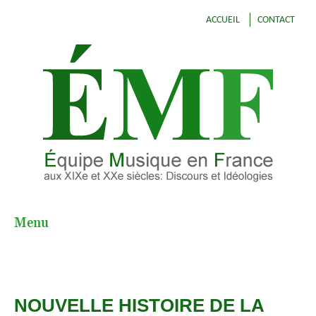
ACCUEIL
CONTACT
Menu
A
l
l
e
NOUVELLE HISTOIRE DE LA
r