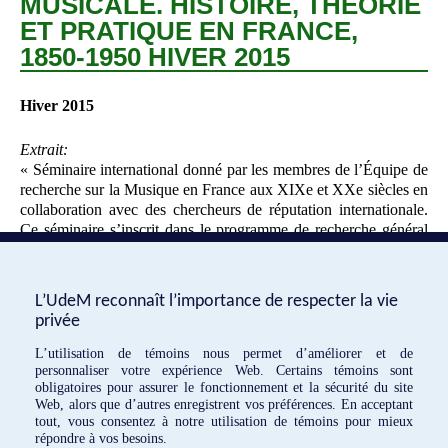
MUSICALE. HISTOIRE, THÉORIE
ET PRATIQUE EN FRANCE,
1850-1950 HIVER 2015
Hiver 2015
Extrait:
« Séminaire international donné par les membres de l’Équipe de
recherche sur la Musique en France aux XIXe et XXe siècles en
collaboration avec des chercheurs de réputation internationale.
Ce séminaire s’inscrit dans le programme de recherche général
du Laboratoire musique, histoire et société de … »
Informations
L’UdeM reconnaît l’importance de respecter la vie
privée
«
Séminaire L’Orientalisme musical en
L’Orientalisme musical en France : De
L’utilisation de témoins nous permet d’améliorer et de
France, de Berlioz aux Ballets russes
Berlioz aux Ballets Russes
»
personnaliser votre expérience Web. Certains témoins sont
(1830-1930) Hiver 2016
obligatoires pour assurer le fonctionnement et la sécurité du site
Web, alors que d’autres enregistrent vos préférences. En acceptant
tout, vous consentez à notre utilisation de témoins pour mieux
répondre à vos besoins.