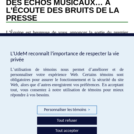
DES ÉCHOS MUSICAUX… À
L’ÉCOUTE DES BRUITS DE LA
PRESSE
L’Équipe est heureuse de vous annoncer la sortie du premier
épisode du balado Les Échos musicaux… à l’écoute des bruits
de la presse. Avec ce balado, nous souhaitons explorer des
aspects moins connus de l’histoire de la musique française de la
L’UdeM reconnaît l’importance de respecter la vie
fin du XIXe siècle et de la première moitié du XXe siècle en
privée
donnant […]
L’utilisation de témoins nous permet d’améliorer et de
personnaliser votre expérience Web. Certains témoins sont
obligatoires pour assurer le fonctionnement et la sécurité du site
«
Articles plus anciens
Articles plus récents
»
Web, alors que d’autres enregistrent vos préférences. En acceptant
tout, vous consentez à notre utilisation de témoins pour mieux
répondre à vos besoins.
EMF © 2016
Personnaliser les témoins
>
Réalisation:
Tout refuser
Tout accepter