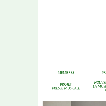
Aller
MEMBRES
P
au
contenu
NOUVEL
PROJET
LA MUS
PRESSE MUSICALE