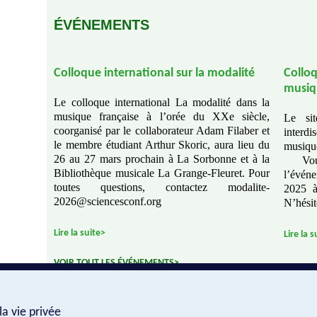
ÉVÉNEMENTS
Colloque international sur la modalité
Colloq
musiqu
Le colloque international La modalité dans la
musique française à l’orée du XXe siècle,
Le sit
coorganisé par le collaborateur Adam Filaber et
interd
le membre étudiant Arthur Skoric, aura lieu du
musique
26 au 27 mars prochain à La Sorbonne et à la
Vous 
Bibliothèque musicale La Grange-Fleuret. Pour
l’événe
toutes questions, contactez modalite-
2025 à
2026@sciencesconf.org
N’hésit
Lire la suite>
Lire la s
VOIR TOUT LES ÉVÉNEMENTS>
a vie privée