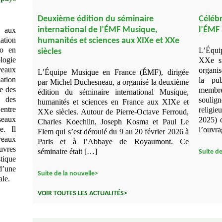
Deuxième édition du séminaire
Célébr
international de l’ÉMF Musique,
l’ÉMF
n aux
lation
humanités et sciences aux XIXe et XXe
io en
L’Équ
siècles
ologie
XXe si
uveaux
organis
L’Équipe Musique en France (ÉMF), dirigée
ation
la pu
par Michel Duchesneau, a organisé la deuxième
e des
membre
édition du séminaire international Musique,
r des
soulign
humanités et sciences en France aux XIXe et
entre
religi
XXe siècles. Autour de Pierre-Octave Ferroud,
seaux
2025) 
Charles Koechlin, Joseph Kosma et Paul Le
e. Il
l’ouvra
Flem qui s’est déroulé du 9 au 20 février 2026 à
uveaux
Paris et à l’Abbaye de Royaumont. Ce
œuvres
séminaire était […]
Suite de
ique
’une
Suite de la nouvelle>
ale.
VOIR TOUTES LES ACTUALITÉS>