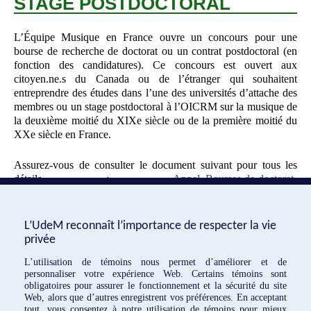
STAGE POSTDOCTORAL
L’Équipe Musique en France ouvre un concours pour une
bourse de recherche de doctorat ou un contrat postdoctoral (en
fonction des candidatures). Ce concours est ouvert aux
citoyen.ne.s du Canada ou de l’étranger qui souhaitent
entreprendre des études dans l’une des universités d’attache des
membres ou un stage postdoctoral à l’OICRM sur la musique de
la deuxième moitié du XIXe siècle ou de la première moitié du
XXe siècle en France.
Assurez-vous de consulter le document suivant pour tous les
détails :
Appel_Bourses-de-doctorat-
postdoctorat_EMF_2023_v3
Veuillez également vous assurer de remplir ce formulaire :
Formulaire-bourseOICRM-EMF2023-24.2
L’UdeM reconnaît l’importance de respecter la vie
privée
«
Parution du collectif Musique,
Nouvelle Histoire de la Musique en
L’utilisation de témoins nous permet d’améliorer et de
disque et radio en pays francophones,
France (1870-1950)
»
personnaliser votre expérience Web. Certains témoins sont
1880-1950
obligatoires pour assurer le fonctionnement et la sécurité du site
Web, alors que d’autres enregistrent vos préférences. En acceptant
tout, vous consentez à notre utilisation de témoins pour mieux