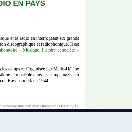
DIO EN PAYS
isque et la radio en interrogeant six grands
tion discographique et radiophonique. Il est
boratoire « Musique, histoire et société »
ns les camps ». Organisée par Marie-Hélène
istique et musicale dans les camps nazis, en
mp de Ravensbrück en 1944.
de Mémoire musicale et résistance dans les camps
»