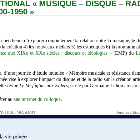
IONAL « MUSIQUE – DISQUE – RA
0-1950 »
x chercheurs d’explorer conjointement la relation entre la musique, le d
 3) la création 4) les nouveaux métiers 5) les esthétiques 6) la programma
ce aux XIXe et XXe siècles : discours et idéologies »
(EMF) du
La
, d’une journée d’étude intitulée « Mémoire musicale et résistance da
née vise à explorer l’impact du disque et de la radio sur la création art
rette-revue
Le Verfügbar aux Enfers
, écrite par Germaine Tillion au ca
érer au
site internet du colloque
.
870-1918) (MUL 6205)
Journée d’étu
a vie privée