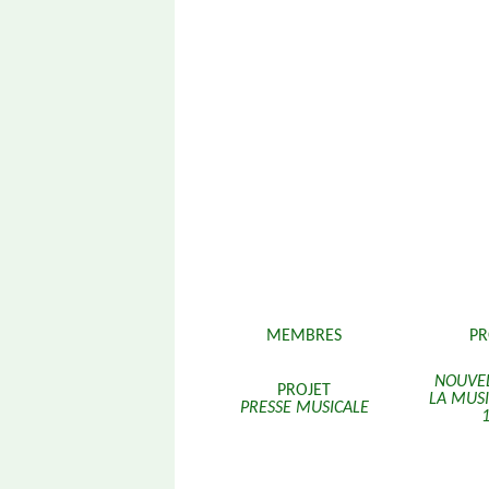
Aller
MEMBRES
P
au
contenu
NOUVEL
PROJET
LA MUS
PRESSE MUSICALE