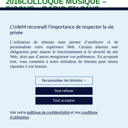
2016COLLOQUE MUSIQUE –
DISQUE – RADIO EN PAYS
FRANCOPHONES, 1900-1950
L’UdeM reconnaît l’importance de respecter la vie
Du 20 au 22 octobre 2016
privée
L’utilisation de témoins nous permet d’améliorer et de
«
Séminaire : « Musique et
Subvention Connexion du CRSH
»
personnaliser votre expérience Web. Certains témoins sont
propagande »(MUL 6253)
obligatoires pour assurer le fonctionnement et la sécurité du site
Web, alors que d’autres enregistrent vos préférences. En acceptant
tout, vous consentez à notre utilisation de témoins pour mieux
répondre à vos besoins.
EMF © 2016
Personnaliser les témoins
>
Réalisation:
Tout refuser
Tout accepter
Voir notre
politique de confidentialité
et nos
conditions
d’utilisation
.