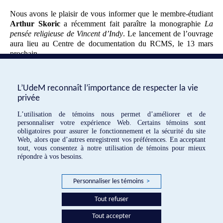
Nous avons le plaisir de vous informer que le membre-étudiant
Arthur Skoric
a récemment fait paraître la monographie
La
pensée religieuse de Vincent d’Indy
. Le lancement de l’ouvrage
aura lieu au Centre de documentation du RCMS, le 13 mars
prochain.
Pour plus d’informations sur la publication, rendez-vous sur le
site Internet de l’éditeur :
https://www.editions-
harmattan.fr/catalogue/livre/la-pensee-religieuse-de-vincent-
L’UdeM reconnaît l’importance de respecter la vie
dindy/78194
privée
L’utilisation de témoins nous permet d’améliorer et de
«
Colloque international sur la
Célébration de parutions récentes à
personnaliser votre expérience Web. Certains témoins sont
modalité
l’ÉMF
»
obligatoires pour assurer le fonctionnement et la sécurité du site
Web, alors que d’autres enregistrent vos préférences. En acceptant
tout, vous consentez à notre utilisation de témoins pour mieux
répondre à vos besoins.
EMF © 2016
Personnaliser les témoins
>
Réalisation:
Tout refuser
Tout accepter