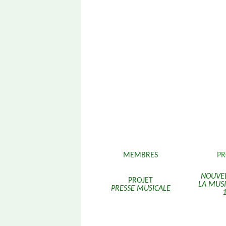
Aller
MEMBRES
P
au
contenu
NOUVEL
PROJET
LA MUS
PRESSE MUSICALE