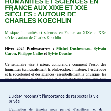
HUMANITÉS ET SCIENCES EN
FRANCE AUX XIXE ET XXE
SIÈCLES : AUTOUR DE
CHARLES KOECHLIN
Musique, humanités et sciences en France au XIXe et XXe
siècles : autour de Charles Koechlin
Hiver 2024 Professeur·e·s :
Michel Duchesneau
,
Sylvain
Caron
,
Philippe Cathé
et
Sylvie Douche
Ce séminaire vise à mieux comprendre comment l’essor des
humanités (principalement la philosophie, l’histoire, l’esthétique
et la sociologie) et des sciences (essentiellement la physique, les
mathématiques, la physiologie et la psychologie) ainsi que leur
combinaison ont influencé la pensée, les théories musicales et la
technique compositionnelle d’un certain nombre de musiciens
français entre le milieu du XIXe siècle et le milieu du XXe
L’UdeM reconnaît l’importance de respecter la vie
siècle.
privée
L’utilisation de témoins nous permet d’améliorer et de
«
Exposition photographique
Des membres de l’ÉMF au colloque