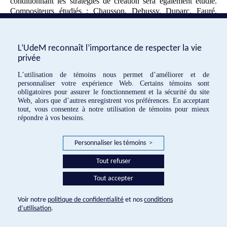
conditionnant les stratégies de création sera également étudié.
Compositeurs étudiés : Chausson, Debussy, Duparc, Fauré,
Gounod, Hahn, Koechlin, Ravel, Saint-Saëns, Tournemire,
Vierne.
L’UdeM reconnaît l’importance de respecter la vie
Plan de cours
privée
L’utilisation de témoins nous permet d’améliorer et de
«
Colloquium : Gérard Grisey, le
Séminaire en esthétique musicale
»
personnaliser votre expérience Web. Certains témoins sont
moment spectral et son héritage
obligatoires pour assurer le fonctionnement et la sécurité du site
Web, alors que d’autres enregistrent vos préférences. En acceptant
tout, vous consentez à notre utilisation de témoins pour mieux
répondre à vos besoins.
EMF © 2016
Personnaliser les témoins
>
Réalisation:
Tout refuser
Tout accepter
Voir notre
politique de confidentialité
et nos
conditions
d’utilisation
.