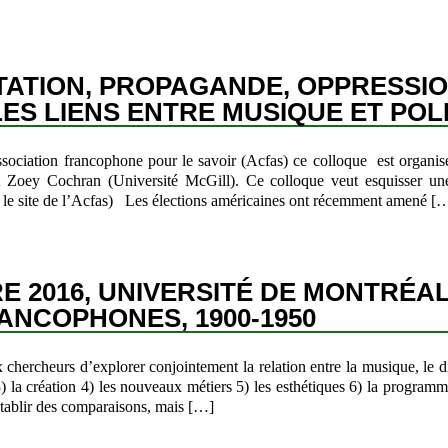
TION, PROPAGANDE, OPPRESSION
S LIENS ENTRE MUSIQUE ET POL
ssociation francophone pour le savoir (Acfas) ce colloque est organi
t Zoey Cochran (Université McGill). Ce colloque veut esquisser u
 le site de l’Acfas) Les élections américaines ont récemment amené [
RE 2016, UNIVERSITÉ DE MONTRÉA
RANCOPHONES, 1900-1950
 chercheurs d’explorer conjointement la relation entre la musique, le di
) 3) la création 4) les nouveaux métiers 5) les esthétiques 6) la progra
tablir des comparaisons, mais […]