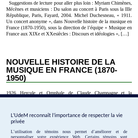
Suggestions de lecture pour aller plus loin : Myriam Chimènes,
Mécènes et musiciens : Du salon au concert à Paris sous la IIIe
République, Paris, Fayard, 2004. Michel Duchesneau, « 1911.
Un concert anonyme », dans Nouvelle histoire de la musique en
France (1870-1950), sous la direction de l’équipe « Musique en
France aux XIXe et XXesiècles : Discours et idéologies », […]
NOUVELLE HISTOIRE DE LA
MUSIQUE EN FRANCE (1870-
1950)
1926 Hercule et Omphale de Claude Champagne et la
formation des compositeurs québécois à Paris Jean Boivin Paris
a servi de rampe de lancement pour la carrière de plusieurs
artistes dont le compositeur québécois Claude Champagne. Paris
L’UdeM reconnaît l’importance de respecter la vie
served as a launching pad for the careers of many artists,
privée
including Quebec composer Claude Champagne. La création à
[…]
L’utilisation de témoins nous permet d’améliorer et de
personnaliser votre expérience Web. Certains témoins sont